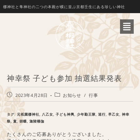
梛神社と隼神社の二つの本殿が横に並ぶ京都壬生にある珍しい神社
神幸祭 子ども参加 抽選結果発表
2023年4月28日
お知らせ
/
行事
タグ
:
元祇園梛神社
,
八乙女
,
子ども神輿
,
少年勤王隊
,
巡行
,
早乙女
,
神幸
祭
,
童
,
胡蝶
,
迦陵嚬伽
たくさんのご応募ありがとうございました。